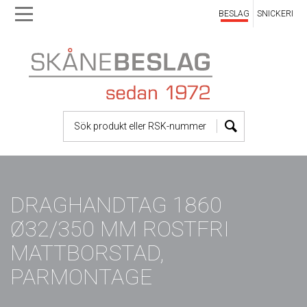
BESLAG
SNICKERI
Skip
Skip
to
to
main
main
navigation
content
DRAGHANDTAG 1860
Ø32/350 MM ROSTFRI
MATTBORSTAD,
PARMONTAGE