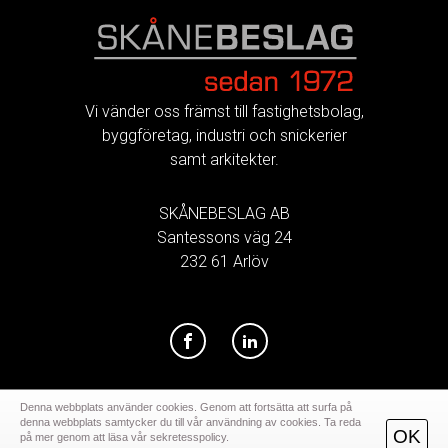
FOOTER
Vi vänder oss främst till fastighetsbolag,
byggföretag, industri och snickerier
samt arkitekter.
SKÅNEBESLAG AB
Santessons väg 24
232 61 Arlöv
Denna webbplats använder cookies. Genom att fortsätta att surfa på
denna webbplats samtycker du till vår användning av cookies. Ta reda
OK
på mer genom att läsa vår sekretesspolicy.