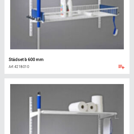
Städset b 600 mm
Art 4218010