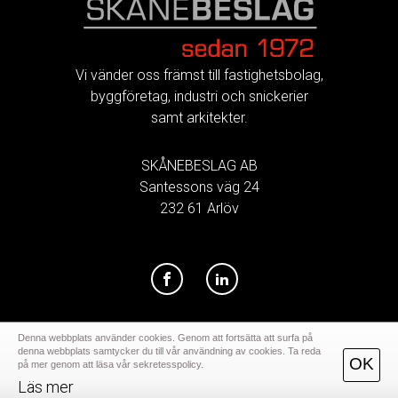
FOOTER
Vi vänder oss främst till fastighetsbolag,
byggföretag, industri och snickerier
samt arkitekter.
SKÅNEBESLAG AB
Santessons väg 24
232 61 Arlöv
Denna webbplats använder cookies. Genom att fortsätta att surfa på
denna webbplats samtycker du till vår användning av cookies. Ta reda
OK
på mer genom att läsa vår sekretesspolicy.
Läs mer