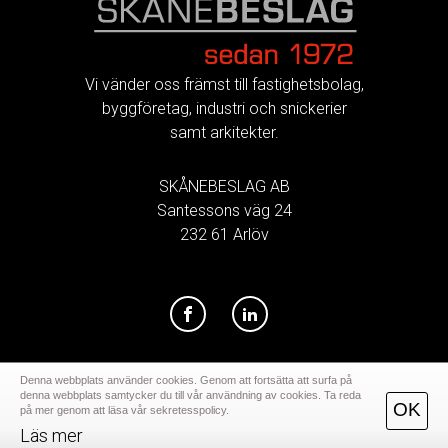
FOOTER
Vi vänder oss främst till fastighetsbolag,
byggföretag, industri och snickerier
samt arkitekter.
SKÅNEBESLAG AB
Santessons väg 24
232 61 Arlöv
Denna webbplats använder cookies. Genom att fortsätta att surfa på
denna webbplats samtycker du till vår användning av cookies. Ta reda
OK
på mer genom att läsa vår sekretesspolicy.
Läs mer