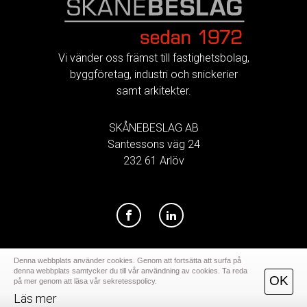
FOOTER
Vi vänder oss främst till fastighetsbolag,
byggföretag, industri och snickerier
samt arkitekter.
SKÅNEBESLAG AB
Santessons väg 24
232 61 Arlöv
Denna webbplats använder cookies. Genom att fortsätta att surfa på
denna webbplats samtycker du till vår användning av cookies. Ta reda
OK
på mer genom att läsa vår sekretesspolicy.
Läs mer