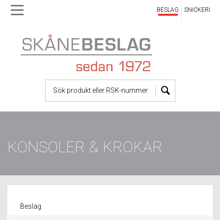
BESLAG
SNICKERI
Skip
Skip
to
to
main
main
navigation
content
KONSOLER & KROKAR
Beslag