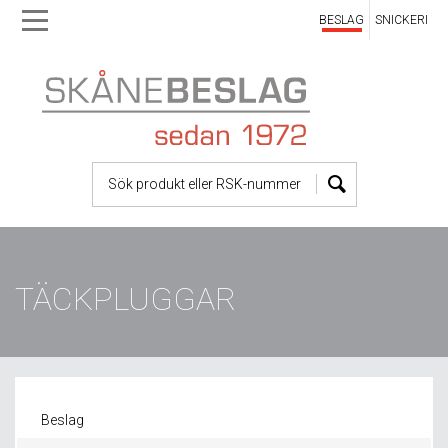
BESLAG
SNICKERI
Skip
Skip
to
to
main
main
navigation
content
TÄCKPLUGGAR
Beslag