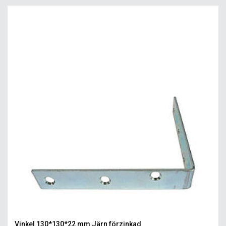
Vinkel 130*130*22 mm Järn förzinkad