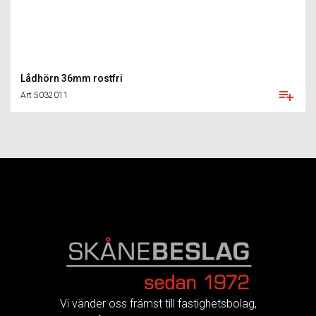
Lådhörn 36mm rostfri
Art 5032011
FOOTER
Vi vänder oss främst till fastighetsbolag,