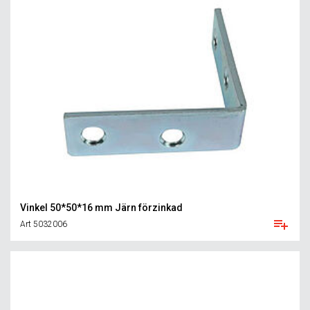
Vinkel 50*50*16 mm Järn förzinkad
Art 5032006