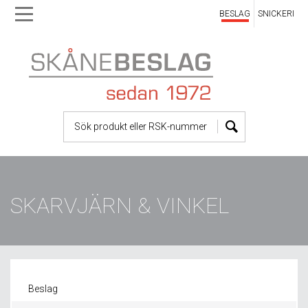
BESLAG
SNICKERI
Skip
Skip
to
to
main
main
navigation
content
SKARVJÄRN & VINKEL
Beslag