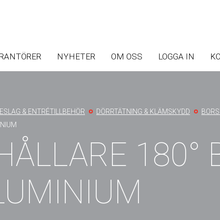
Skip
Skip
to
to
ERANTÖRER
NYHETER
OM OSS
LOGGA IN
K
main
main
navigation
content
ESLAG & ENTRÉTILLBEHÖR
DÖRRTÄTNING & KLÄMSKYDD
BORS
INIUM
ÅLLARE 180° 
LUMINIUM