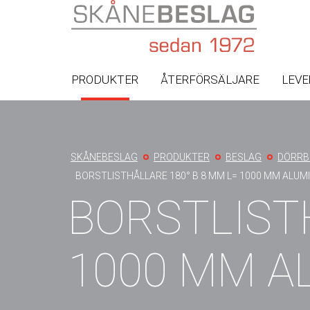
PRODUKTER
ÅTERFÖRSÄLJARE
LEV
You
SKÅNEBESLAG
PRODUKTER
BESLAG
DÖRRB
are
BORSTLISTHÅLLARE 180° B 8 MM L= 1000 MM ALUM
here
BORSTLISTH
1000 MM A