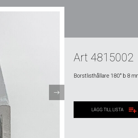
Art 4815002
Borstlisthållare 180° b 8 
LÄGG TILL LISTA