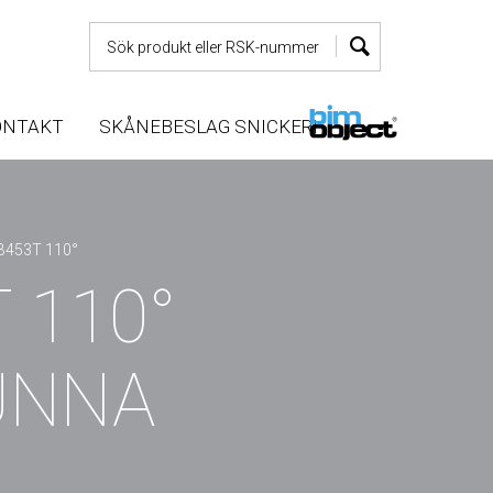
ONTAKT
SKÅNEBESLAG SNICKERI
453T 110°
 110°
UNNA