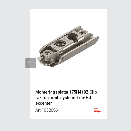
Monteringsplatta 175H410Z Clip
rak förmont. systemskruv HJ
excenter
Art 1032086