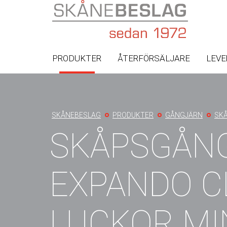
PRODUKTER
ÅTERFÖRSÄLJARE
LEV
You
SKÅNEBESLAG
PRODUKTER
GÅNGJÄRN
SK
are
SKÅPSGÅNG
here
EXPANDO C
LUCKOR MI