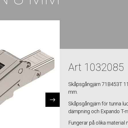
Art 1032085
Skåpsgångjärn 71B453T 110
mm.
Skåpsgångjärn för tunna lu
dämpning och Expando T-m
Fungerar på olika material 