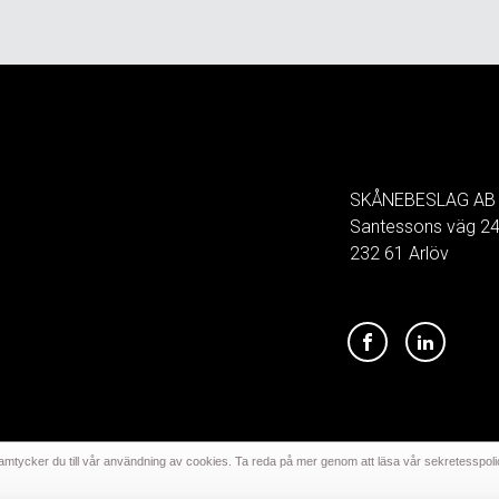
SKÅNEBESLAG AB
Santessons väg 2
232 61 Arlöv
mtycker du till vår användning av cookies. Ta reda på mer genom att läsa vår sekretesspoli