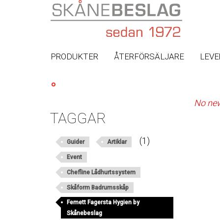
PRODUKTER
ÅTERFÖRSÄLJARE
LEV
You
SKÅNEBESLAG
NYHETER
are
No new
here
TAGGAR
(1)
Guider
Artiklar
Event
Chefline Lådhurtssystem
Skåform Badrumsskåp
Femett Fagersta Hygien by
Skånebeslag