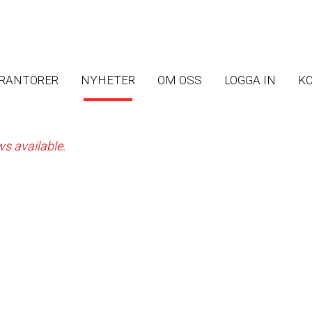
Skip
Skip
to
to
ERANTÖRER
NYHETER
OM OSS
LOGGA IN
K
main
main
navigation
content
s available.