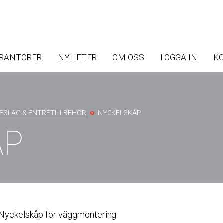
Skip
Skip
to
to
ERANTÖRER
NYHETER
OM OSS
LOGGA IN
K
main
main
navigation
content
ESLAG & ENTRÉTILLBEHÖR
NYCKELSKÅP
ÅP
Nyckelskåp för väggmontering.