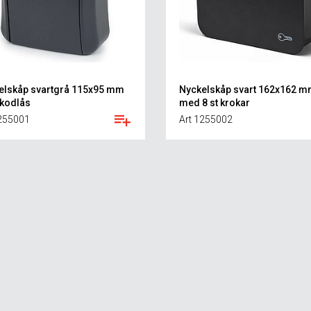
elskåp svartgrå 115x95 mm
Nyckelskåp svart 162x162 
kodlås
med 8 st krokar
1255001
Art 1255002