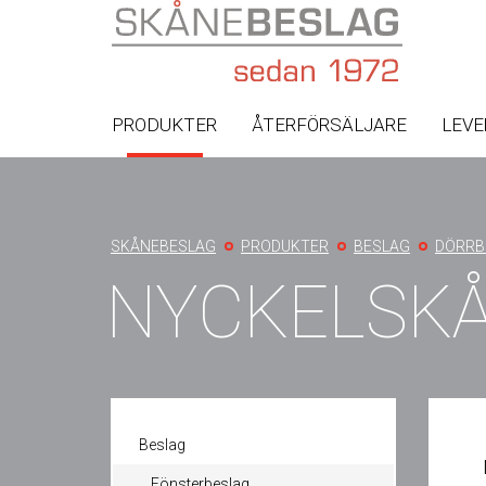
PRODUKTER
ÅTERFÖRSÄLJARE
LEV
You
SKÅNEBESLAG
PRODUKTER
BESLAG
DÖRRB
are
NYCKELSK
here
Beslag
Fönsterbeslag