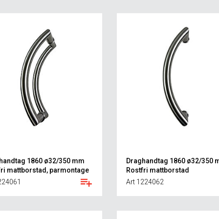
handtag 1860 ø32/350 mm
Draghandtag 1860 ø32/350
fri mattborstad, parmontage
Rostfri mattborstad
1224061
Art 1224062