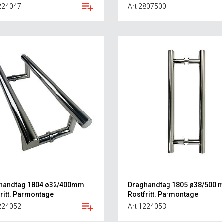
1224047
Art 2807500
handtag 1804 ø32/400mm
Draghandtag 1805 ø38/500
ritt. Parmontage
Rostfritt. Parmontage
1224052
Art 1224053