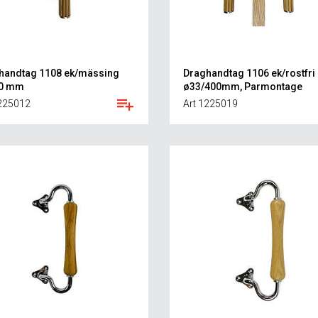
handtag 1108 ek/mässing
Draghandtag 1106 ek/rostfri
0 mm
ø33/400mm, Parmontage
1225012
Art 1225019