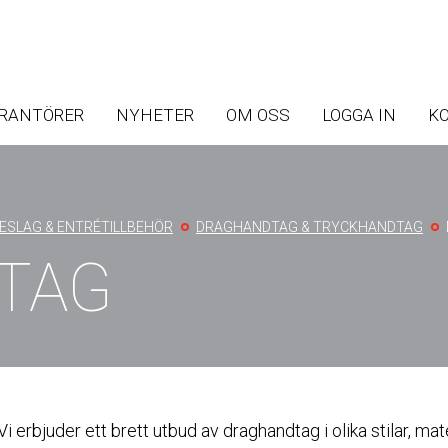
Skip
Skip
to
to
ERANTÖRER
NYHETER
OM OSS
LOGGA IN
K
main
main
navigation
content
ESLAG & ENTRÉTILLBEHÖR
DRAGHANDTAG & TRYCKHANDTAG
TAG
Vi erbjuder ett brett utbud av draghandtag i olika stilar, mat